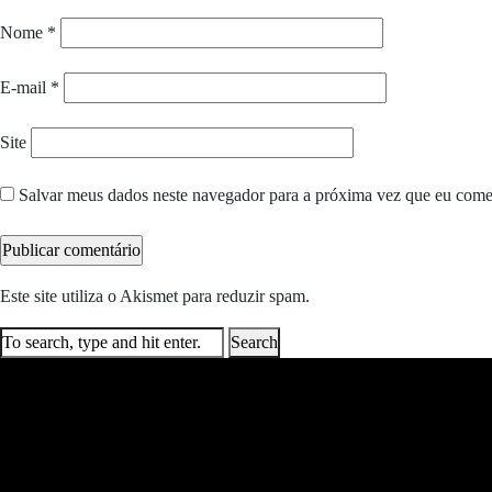
Nome
*
E-mail
*
Site
Salvar meus dados neste navegador para a próxima vez que eu come
Este site utiliza o Akismet para reduzir spam.
Saiba como seus dados e
Search