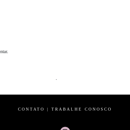
ntar.
m comentários são processados
.
CONTATO
|
TRABALHE CONOSCO