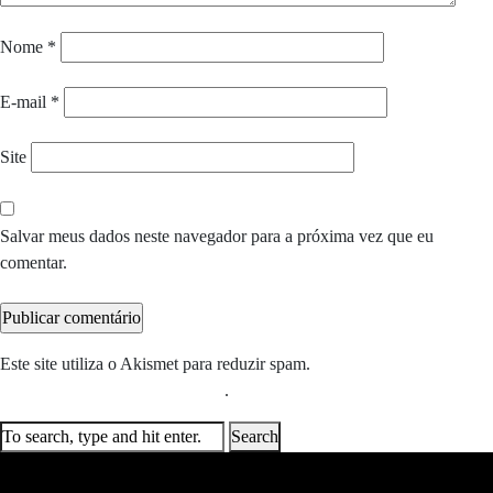
Nome
*
E-mail
*
Site
Salvar meus dados neste navegador para a próxima vez que eu
comentar.
Este site utiliza o Akismet para reduzir spam.
Saiba como seus dados
em comentários são processados
.
Search