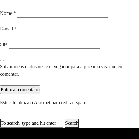
Nome
*
E-mail
*
Site
Salvar meus dados neste navegador para a próxima vez que eu
comentar.
Este site utiliza o Akismet para reduzir spam.
Saiba como seus dados
em comentários são processados
.
Search