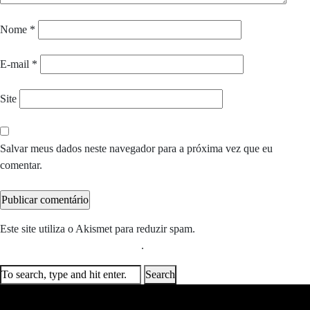
Nome
*
E-mail
*
Site
Salvar meus dados neste navegador para a próxima vez que eu
comentar.
Este site utiliza o Akismet para reduzir spam.
Saiba como seus dados
em comentários são processados
.
Search