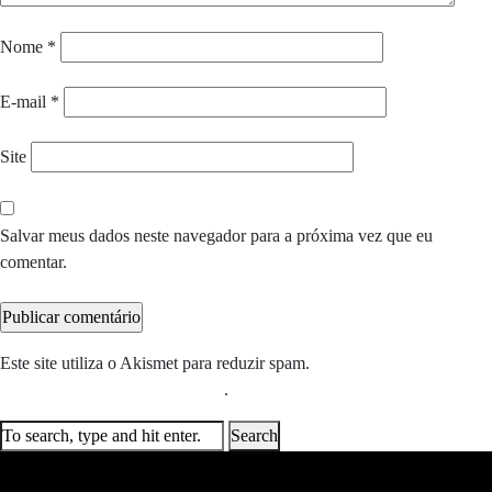
Nome
*
E-mail
*
Site
Salvar meus dados neste navegador para a próxima vez que eu
comentar.
Este site utiliza o Akismet para reduzir spam.
Saiba como seus dados
em comentários são processados
.
Search