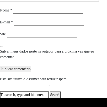
Nome
*
E-mail
*
Site
Salvar meus dados neste navegador para a próxima vez que eu
comentar.
Este site utiliza o Akismet para reduzir spam.
Saiba como seus dados
em comentários são processados
.
Search