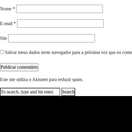
Nome
*
E-mail
*
Site
Salvar meus dados neste navegador para a próxima vez que eu come
Este site utiliza o Akismet para reduzir spam.
Saiba como seus dados e
Search