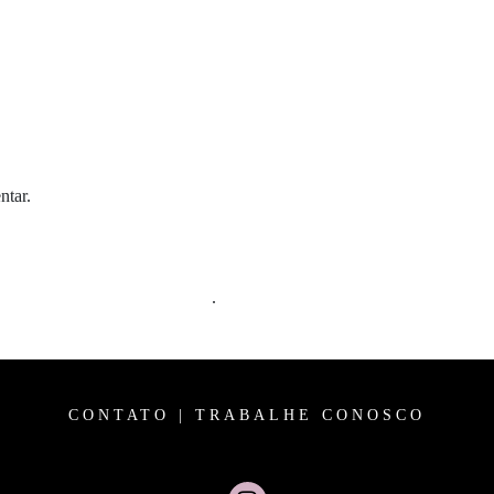
ntar.
m comentários são processados
.
CONTATO
|
TRABALHE CONOSCO