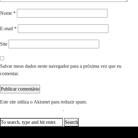
Nome
*
E-mail
*
Site
Salvar meus dados neste navegador para a próxima vez que eu
comentar.
Este site utiliza o Akismet para reduzir spam.
Saiba como seus dados
em comentários são processados
.
Search