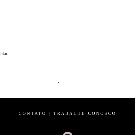
ntar.
m comentários são processados
.
CONTATO
|
TRABALHE CONOSCO