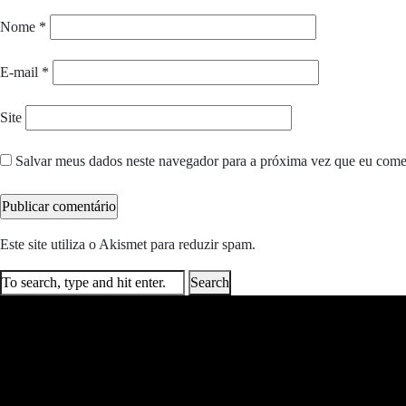
Nome
*
E-mail
*
Site
Salvar meus dados neste navegador para a próxima vez que eu come
Este site utiliza o Akismet para reduzir spam.
Saiba como seus dados e
Search