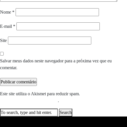
Nome
*
E-mail
*
Site
Salvar meus dados neste navegador para a próxima vez que eu
comentar.
Este site utiliza o Akismet para reduzir spam.
Saiba como seus dados
em comentários são processados
.
Search