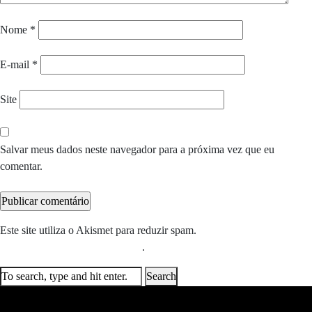
Nome
*
E-mail
*
Site
Salvar meus dados neste navegador para a próxima vez que eu
comentar.
Este site utiliza o Akismet para reduzir spam.
Saiba como seus dados
em comentários são processados
.
Search