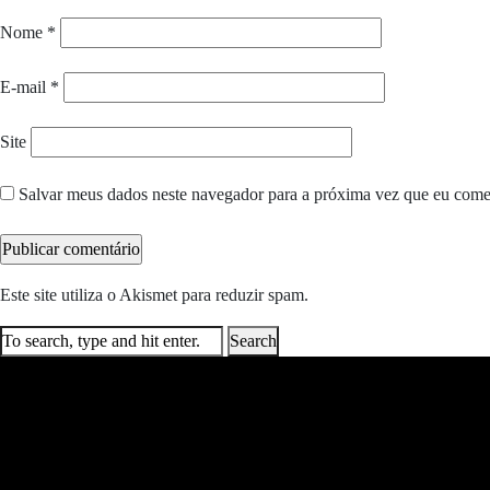
Nome
*
E-mail
*
Site
Salvar meus dados neste navegador para a próxima vez que eu come
Este site utiliza o Akismet para reduzir spam.
Saiba como seus dados e
Search