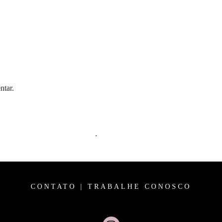
ntar.
m comentários são processados
.
CONTATO
|
TRABALHE CONOSCO