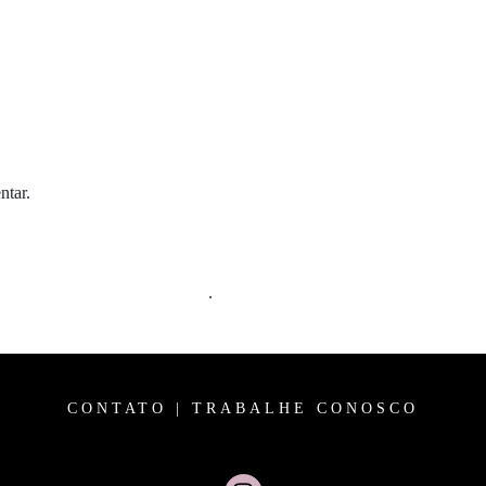
ntar.
m comentários são processados
.
CONTATO
|
TRABALHE CONOSCO