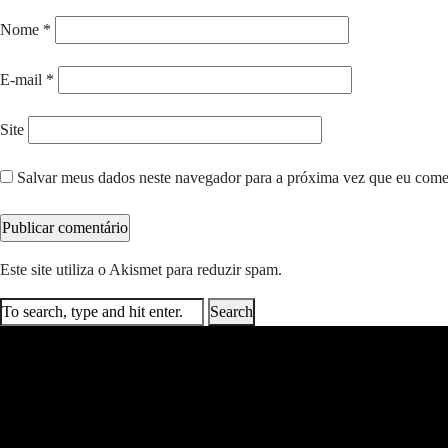
Nome
*
E-mail
*
Site
Salvar meus dados neste navegador para a próxima vez que eu come
Este site utiliza o Akismet para reduzir spam.
Saiba como seus dados e
Search