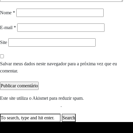
Nome
*
E-mail
*
Site
Salvar meus dados neste navegador para a próxima vez que eu
comentar.
Este site utiliza o Akismet para reduzir spam.
Saiba como seus dados
em comentários são processados
.
Search