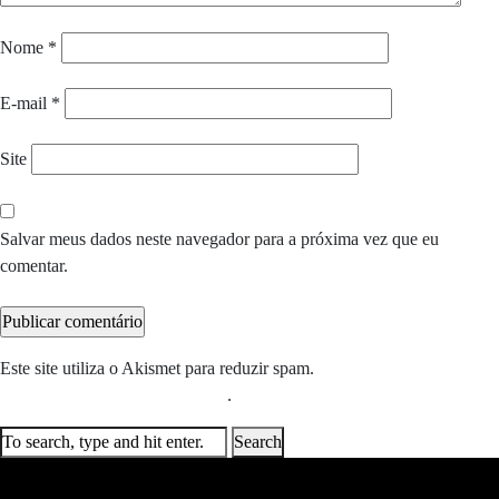
Nome
*
E-mail
*
Site
Salvar meus dados neste navegador para a próxima vez que eu
comentar.
Este site utiliza o Akismet para reduzir spam.
Saiba como seus dados
em comentários são processados
.
Search