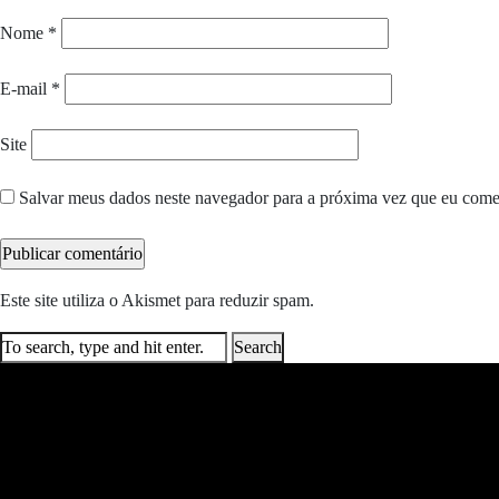
Nome
*
E-mail
*
Site
Salvar meus dados neste navegador para a próxima vez que eu come
Este site utiliza o Akismet para reduzir spam.
Saiba como seus dados e
Search