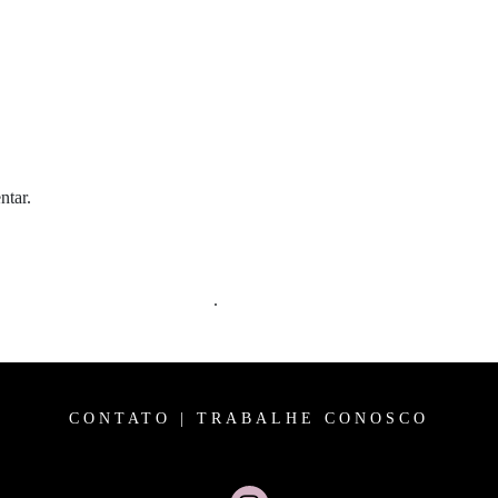
ntar.
m comentários são processados
.
CONTATO
|
TRABALHE CONOSCO