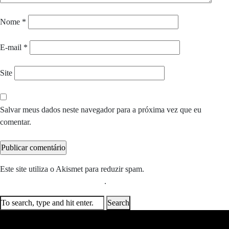
Nome
*
E-mail
*
Site
Salvar meus dados neste navegador para a próxima vez que eu
comentar.
Este site utiliza o Akismet para reduzir spam.
Saiba como seus dados
em comentários são processados
.
Search