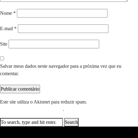
Nome
*
E-mail
*
Site
Salvar meus dados neste navegador para a próxima vez que eu
comentar.
Este site utiliza o Akismet para reduzir spam.
Saiba como seus dados
em comentários são processados
.
Search