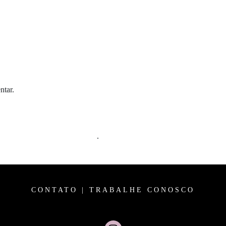
ntar.
m comentários são processados
.
CONTATO
|
TRABALHE CONOSCO