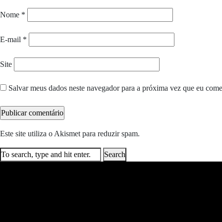
Nome
*
E-mail
*
Site
Salvar meus dados neste navegador para a próxima vez que eu come
Este site utiliza o Akismet para reduzir spam.
Saiba como seus dados e
Search