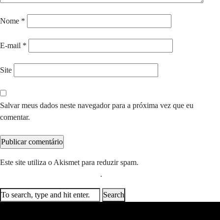
Nome
*
E-mail
*
Site
Salvar meus dados neste navegador para a próxima vez que eu
comentar.
Este site utiliza o Akismet para reduzir spam.
Saiba como seus dados
em comentários são processados
.
Search