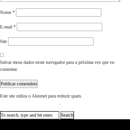
Nome
*
E-mail
*
Site
Salvar meus dados neste navegador para a próxima vez que eu
comentar.
Este site utiliza o Akismet para reduzir spam.
Saiba como seus dados
em comentários são processados
.
Search