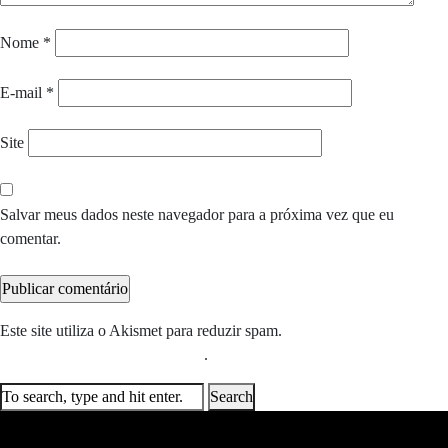
Nome
*
E-mail
*
Site
Salvar meus dados neste navegador para a próxima vez que eu
comentar.
Este site utiliza o Akismet para reduzir spam.
Saiba como seus dados
em comentários são processados
.
Search