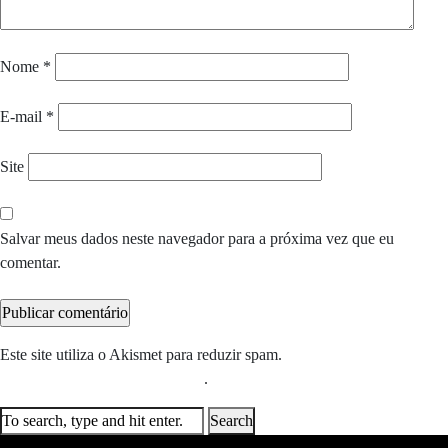
Nome
*
E-mail
*
Site
Salvar meus dados neste navegador para a próxima vez que eu
comentar.
Este site utiliza o Akismet para reduzir spam.
Saiba como seus dados
em comentários são processados
.
Search