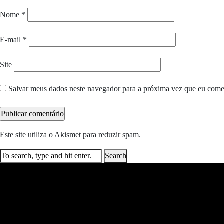
Nome
*
E-mail
*
Site
Salvar meus dados neste navegador para a próxima vez que eu come
Este site utiliza o Akismet para reduzir spam.
Saiba como seus dados e
Search