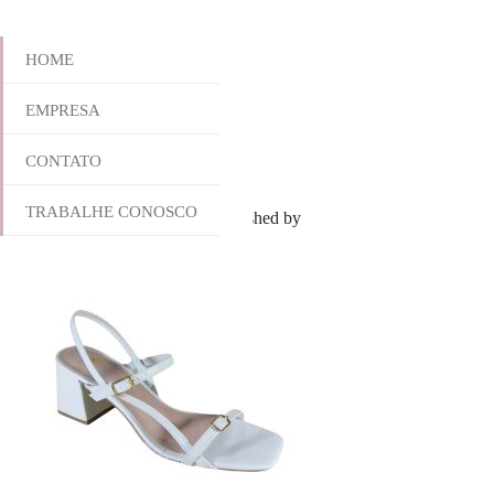
HOME
EMPRESA
834-5994
CONTATO
TRABALHE CONOSCO
novembro 20, 2024 10:56 am
Published by
yescalcados
Leave your th