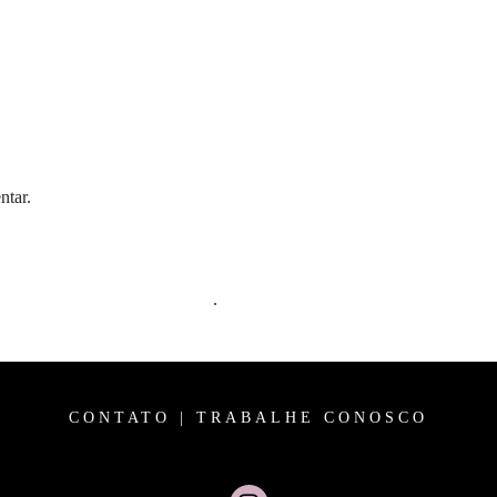
ntar.
m comentários são processados
.
CONTATO
|
TRABALHE CONOSCO