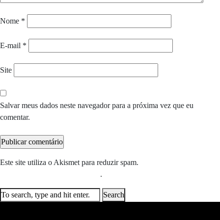
Nome
*
E-mail
*
Site
Salvar meus dados neste navegador para a próxima vez que eu
comentar.
Este site utiliza o Akismet para reduzir spam.
Saiba como seus dados
em comentários são processados
.
Search