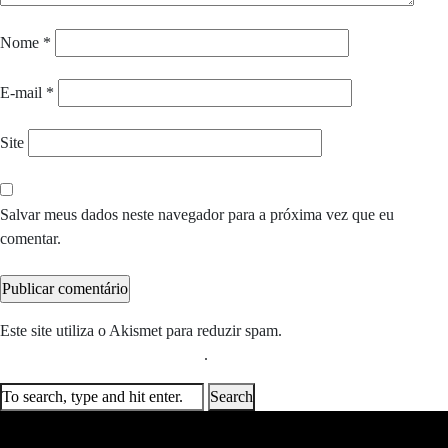
Nome
*
E-mail
*
Site
Salvar meus dados neste navegador para a próxima vez que eu
comentar.
Este site utiliza o Akismet para reduzir spam.
Saiba como seus dados
em comentários são processados
.
Search