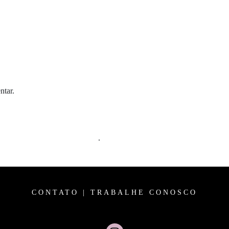
ntar.
m comentários são processados
.
CONTATO
|
TRABALHE CONOSCO