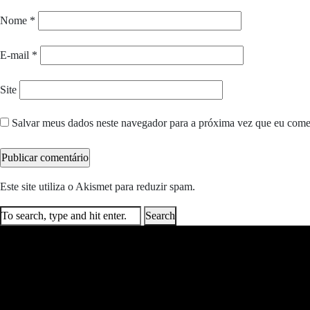
Nome
*
E-mail
*
Site
Salvar meus dados neste navegador para a próxima vez que eu come
Este site utiliza o Akismet para reduzir spam.
Saiba como seus dados e
Search