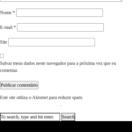
Nome
*
E-mail
*
Site
Salvar meus dados neste navegador para a próxima vez que eu
comentar.
Este site utiliza o Akismet para reduzir spam.
Saiba como seus dados
em comentários são processados
.
Search