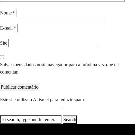
Nome
*
E-mail
*
Site
Salvar meus dados neste navegador para a próxima vez que eu
comentar.
Este site utiliza o Akismet para reduzir spam.
Saiba como seus dados
em comentários são processados
.
Search