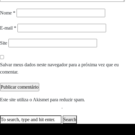
Nome
*
E-mail
*
Site
Salvar meus dados neste navegador para a próxima vez que eu
comentar.
Este site utiliza o Akismet para reduzir spam.
Saiba como seus dados
em comentários são processados
.
Search