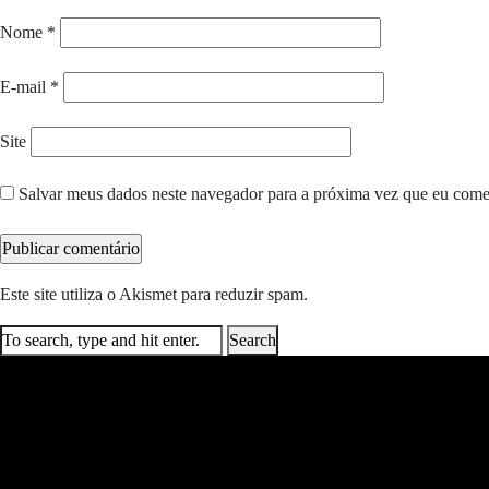
Nome
*
E-mail
*
Site
Salvar meus dados neste navegador para a próxima vez que eu come
Este site utiliza o Akismet para reduzir spam.
Saiba como seus dados e
Search