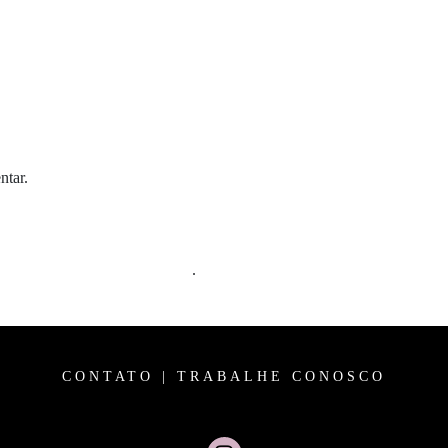
ntar.
m comentários são processados
.
CONTATO
|
TRABALHE CONOSCO