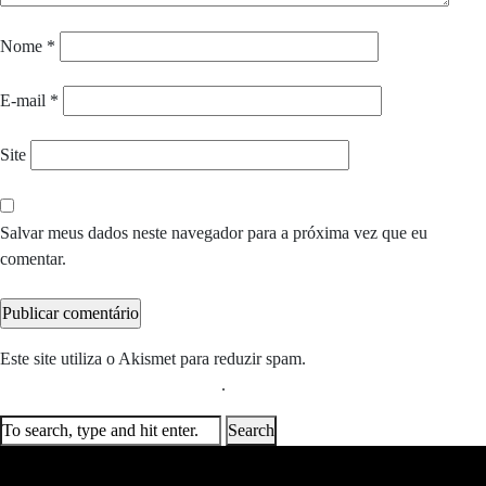
Nome
*
E-mail
*
Site
Salvar meus dados neste navegador para a próxima vez que eu
comentar.
Este site utiliza o Akismet para reduzir spam.
Saiba como seus dados
em comentários são processados
.
Search