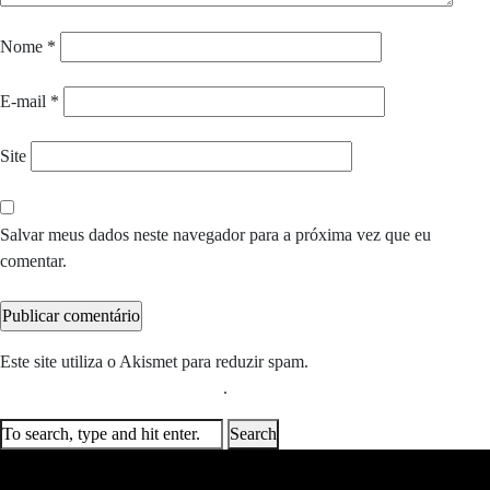
Nome
*
E-mail
*
Site
Salvar meus dados neste navegador para a próxima vez que eu
comentar.
Este site utiliza o Akismet para reduzir spam.
Saiba como seus dados
em comentários são processados
.
Search