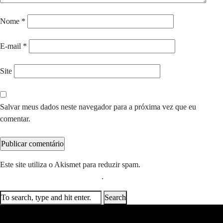
Nome
*
E-mail
*
Site
Salvar meus dados neste navegador para a próxima vez que eu
comentar.
Este site utiliza o Akismet para reduzir spam.
Saiba como seus dados
em comentários são processados
.
Search