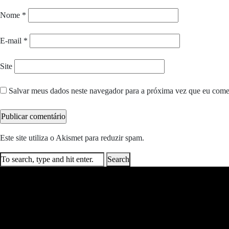
Nome
*
E-mail
*
Site
Salvar meus dados neste navegador para a próxima vez que eu come
Este site utiliza o Akismet para reduzir spam.
Saiba como seus dados e
Search