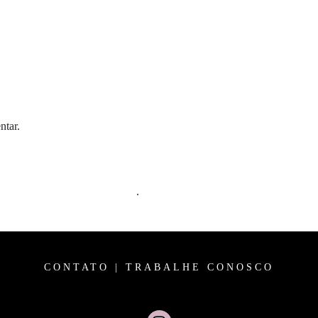
ntar.
m comentários são processados
.
CONTATO
|
TRABALHE CONOSCO