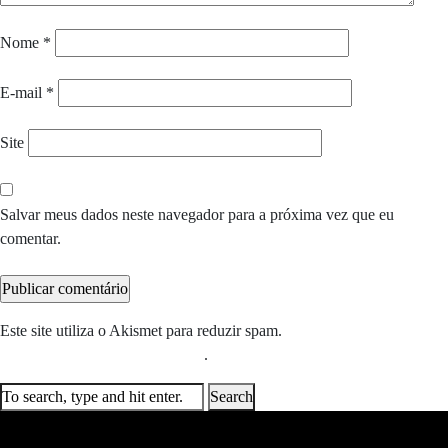
Nome
*
E-mail
*
Site
Salvar meus dados neste navegador para a próxima vez que eu
comentar.
Este site utiliza o Akismet para reduzir spam.
Saiba como seus dados
em comentários são processados
.
Search