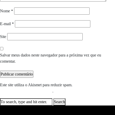
Nome
*
E-mail
*
Site
Salvar meus dados neste navegador para a próxima vez que eu
comentar.
Este site utiliza o Akismet para reduzir spam.
Saiba como seus dados
em comentários são processados
.
Search