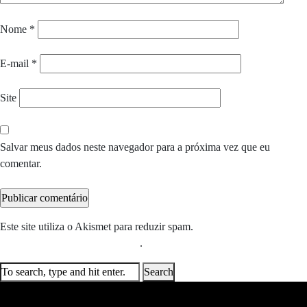
Nome
*
E-mail
*
Site
Salvar meus dados neste navegador para a próxima vez que eu
comentar.
Este site utiliza o Akismet para reduzir spam.
Saiba como seus dados
em comentários são processados
.
Search