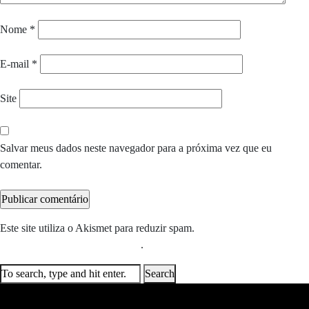
Nome
*
E-mail
*
Site
Salvar meus dados neste navegador para a próxima vez que eu
comentar.
Este site utiliza o Akismet para reduzir spam.
Saiba como seus dados
em comentários são processados
.
Search