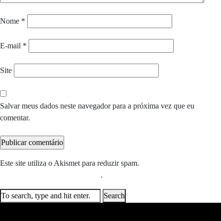
Nome
*
E-mail
*
Site
Salvar meus dados neste navegador para a próxima vez que eu
comentar.
Este site utiliza o Akismet para reduzir spam.
Saiba como seus dados
em comentários são processados
.
Search