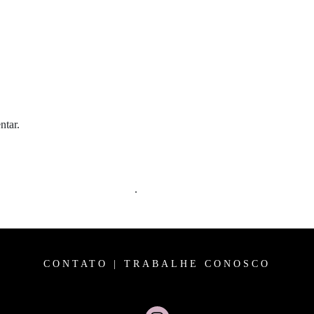
ntar.
m comentários são processados
.
CONTATO
|
TRABALHE CONOSCO