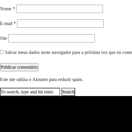
Nome
*
E-mail
*
Site
Salvar meus dados neste navegador para a próxima vez que eu come
Este site utiliza o Akismet para reduzir spam.
Saiba como seus dados e
Search