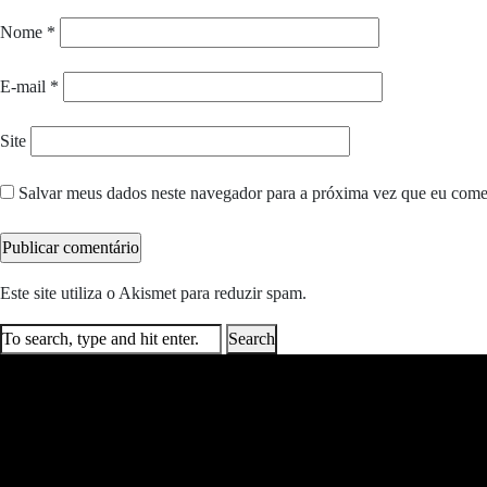
Nome
*
E-mail
*
Site
Salvar meus dados neste navegador para a próxima vez que eu come
Este site utiliza o Akismet para reduzir spam.
Saiba como seus dados e
Search