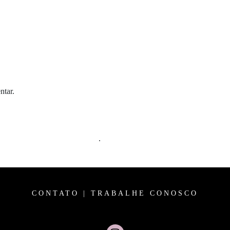
ntar.
m comentários são processados
.
CONTATO
|
TRABALHE CONOSCO