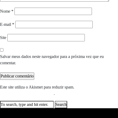
Nome
*
E-mail
*
Site
Salvar meus dados neste navegador para a próxima vez que eu
comentar.
Este site utiliza o Akismet para reduzir spam.
Saiba como seus dados
em comentários são processados
.
Search