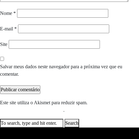
Nome
*
E-mail
*
Site
Salvar meus dados neste navegador para a próxima vez que eu
comentar.
Este site utiliza o Akismet para reduzir spam.
Saiba como seus dados
em comentários são processados
.
Search