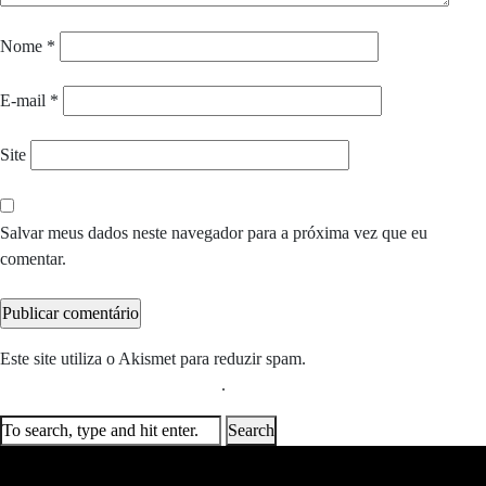
Nome
*
E-mail
*
Site
Salvar meus dados neste navegador para a próxima vez que eu
comentar.
Este site utiliza o Akismet para reduzir spam.
Saiba como seus dados
em comentários são processados
.
Search