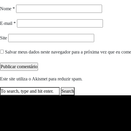
Nome
*
E-mail
*
Site
Salvar meus dados neste navegador para a próxima vez que eu come
Este site utiliza o Akismet para reduzir spam.
Saiba como seus dados e
Search