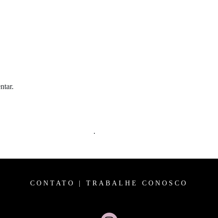
ntar.
m comentários são processados
.
CONTATO
|
TRABALHE CONOSCO