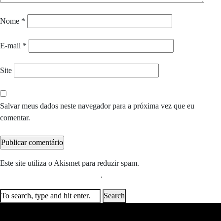
Nome
*
E-mail
*
Site
Salvar meus dados neste navegador para a próxima vez que eu
comentar.
Este site utiliza o Akismet para reduzir spam.
Saiba como seus dados
em comentários são processados
.
Search