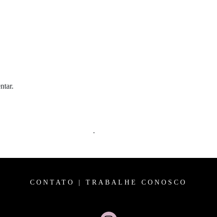
ntar.
m comentários são processados
.
CONTATO
|
TRABALHE CONOSCO