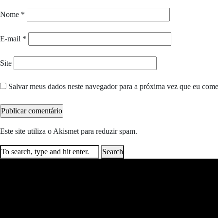
Nome
*
E-mail
*
Site
Salvar meus dados neste navegador para a próxima vez que eu come
Este site utiliza o Akismet para reduzir spam.
Saiba como seus dados e
Search