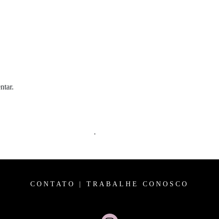
ntar.
m comentários são processados
.
CONTATO
|
TRABALHE CONOSCO