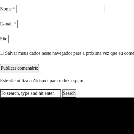
Nome
*
E-mail
*
Site
Salvar meus dados neste navegador para a próxima vez que eu come
Este site utiliza o Akismet para reduzir spam.
Saiba como seus dados e
Search