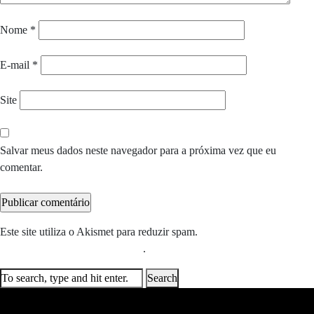
Nome
*
E-mail
*
Site
Salvar meus dados neste navegador para a próxima vez que eu
comentar.
Este site utiliza o Akismet para reduzir spam.
Saiba como seus dados
em comentários são processados
.
Search